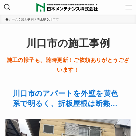
ホーム
施工事例
埼玉県
川口市
川口市の施工事例
施工の様子も、随時更新！ご依頼ありがとうござ
います！
川口市のアパートを外壁を黄色
系で明るく、折板屋根は断熱塗
料の「キルコ遮断熱」で塗装を
行いました！