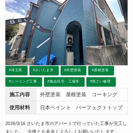
#埼玉県
#さいたま市
#外壁塗装
#屋根塗装
#シーリング工事
#集合住宅・工場等
#雨どい修理
施工内容
外壁塗装 屋根塗装 コーキング
使用材料
日本ペイント パーフェクトトップ
2026/3/16 さいたま市のアパートで行っていた工事が完工し
ました。 今後とも末永くよろしくお願いいたします。