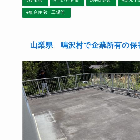
#埼玉県
#さいたま市
#外壁塗装
#防水工
#集合住宅・工場等
山梨県 鳴沢村で企業所有の保