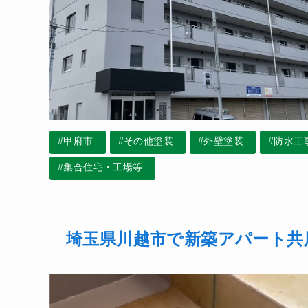
#甲府市
#その他塗装
#外壁塗装
#防水工
#集合住宅・工場等
埼玉県川越市で新築アパート共