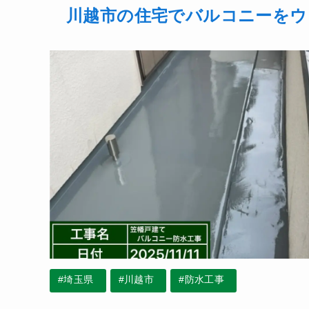
川越市の住宅でバルコニーをウ
#埼玉県
#川越市
#防水工事