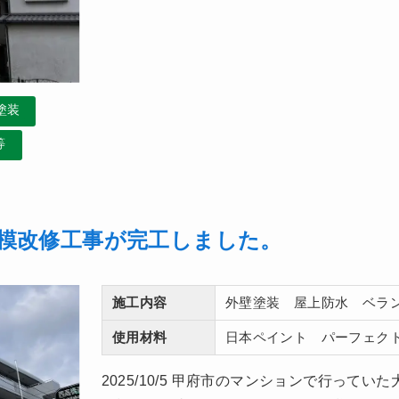
塗装
等
模改修工事が完工しました。
施工内容
外壁塗装 屋上防水 ベラ
使用材料
日本ペイント パーフェク
2025/10/5 甲府市のマンションで行って