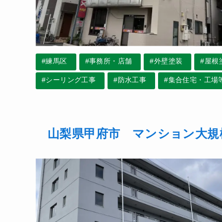
#練馬区
#事務所・店舗
#外壁塗装
#屋根
#シーリング工事
#防水工事
#集合住宅・工場
山梨県甲府市 マンション大規