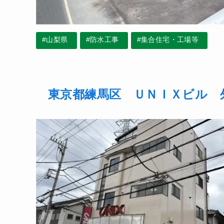
#山梨県
#防水工事
#集合住宅・工場等
東京都練馬区 ＵＮＩＸビル 