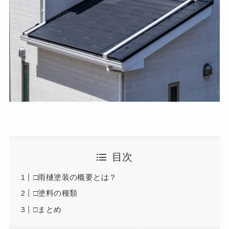
目次
□雨樋塗装の概要とは？
□塗料の種類
□まとめ