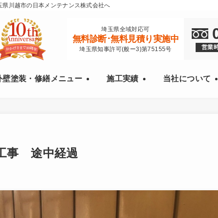
玉県川越市の日本メンテナンス株式会社へ
埼玉県全域対応可
無料診断･無料見積り実施中
営業時
埼玉県知事許可(般ー3)第75155号
外壁塗装・修繕メニュー
施工実績
当社について
工事 途中経過