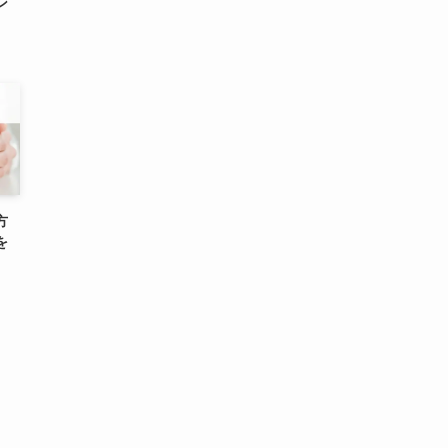
ン
方
を