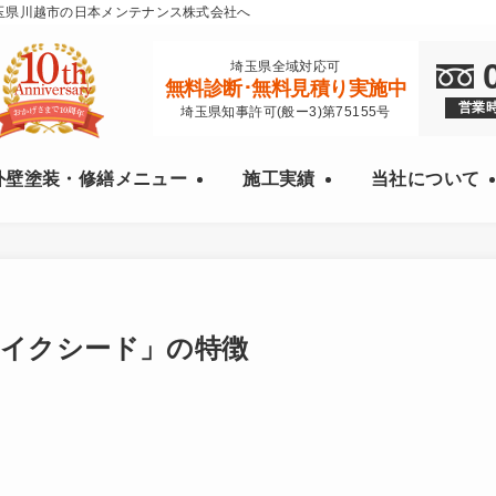
玉県川越市の日本メンテナンス株式会社へ
埼玉県全域対応可
無料診断･無料見積り実施中
営業時
埼玉県知事許可(般ー3)第75155号
外壁塗装・修繕メニュー
施工実績
当社について
イクシード」の特徴