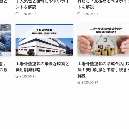
合と
｜人気色と後悔しやすいポイ
れたら？見極めるべきポイ
ントを解説
トを解説
2026.04.08
2026.04.07
意。
工場外壁塗装の最適な時期と
工場外壁塗装の助成金活用
の原
費用削減戦略
法！費用削減と申請手続き
解説
2025.05.28
2025.05.24