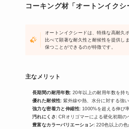
コーキング材「オートンイクシ
オートンイクシードは、特殊な高耐久ポ
比べて顕著な耐久性と耐候性を提供し
保つことができるのが特徴です​
​。
主なメリット
長期間の耐用年数
: 20年以上の耐用年数を持
優れた耐候性
: 紫外線や熱、水分に対する強
強力な密着力と伸縮性
: 1000%を超える伸
汚れにくさ
: CRオリゴマーによる硬化初期
豊富なカラーバリエーション
: 220色以上の